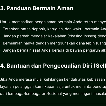
3. Panduan Bermain Aman
Untuk memastikan pengalaman bermain Anda tetap menyen
- Tetapkan batas deposit, kerugian, dan waktu bermain An
- Jangan pernah mengejar kekalahan (chasing losses) den
- Bermainlah hanya dengan menggunakan dana lebih (uang 
- Jangan bermain saat Anda berada di bawah pengaruh alk
4. Bantuan dan Pengecualian Diri (Sel
Jika Anda merasa mulai kehilangan kendali atas kebiasaa
layanan pelanggan kami kapan saja untuk meminta penutu
dari lembaga-lembaga profesional yang menangani masal